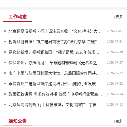
工作动态
|| 更多
北京超高清视听・行丨请注意查收！“文化+科技”大礼包已送达...
2026-08-07
视听赋能普法！市广电局首次主办“法润京华·三微”征集活动...
2026-07-31
昆仑赴新境，视听润和田！“视听奇境”2026年首场活动落地新...
2026-07-28
信仰如炬，亦照山河！ 革命题材微短剧《无名者之光》7月23日开播
2026-07-27
市广电局与驻尼日利亚大使馆、总局国际合作司共同接待尼日利...
2026-07-22
跟着首都广电新型智库建设培训班，洞察行业发展新生态
2026-07-22
政策细致讲解 需求有效对接 首都广电视听行业营商服务进各区...
2026-07-14
北京超高清视听·行｜科技破壁，文化“爆款”：宇宙猜想LBE空...
2026-07-13
通知公告
|| 更多
北京市广播电视局宣传中心 2026年信息系统等保测评服务项目比...
2026-08-05