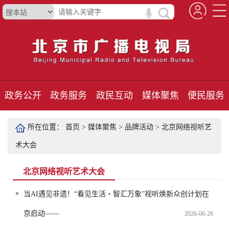
政务公开
政务服务
政民互动
媒体聚焦
便民服务
所在位置：
首页
>
媒体聚焦
>
品牌活动
>
北京网络视听艺
术大会
北京网络视听艺术大会
当AI遇见非遗！“看见生活・智汇万象”视听焕新众创计划在
京启动——
2026-06-26