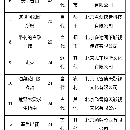
6
长情告白
42
代
市
有限公司
这世间如你
当
都
北京点众快看科技
7
70
所愿
代
市
有限公司
带刺的白玫
当
都
北京多谢阁下影视
8
20
瑰
代
市
传媒有限公司
近
其
北京恩丁炮斯文化
9
走火
24
代
他
有限公司
油菜花间蝴
当
农
北京飞雪倚天影视
10
24
蝶舞
代
村
文化有限公司
荒野恋爱求
古
其
北京飞雪倚天影视
11
24
生指南
代
他
文化有限公司
古
其
北京涵熙影业有限
12
奉旨出征
24
代
他
公司