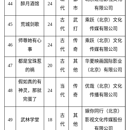
44
醉月酒馆
24
代
市
有限公司
古
武
乘跃（北京）文化
45
荒城剑歌
24
代
打
传媒有限公司
师尊她有心
古
传
乘跃（北京）文化
46
24
事
代
奇
传媒有限公司
都是宝珠惹
古
其
华夏映画国际影业
47
20
的祸
代
他
（北京）有限公司
假如真的有
当
传
优哉（北京）文化
48
神灵，那就
24
代
奇
传播有限公司
完蛋了
娱你同行（北京）
古
其
49
武林学堂
18
影视文化传媒股份
代
他
有限公司