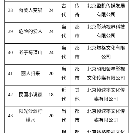
古
传
北京盈凯传媒发展
38
蒋美人变猫
24
代
奇
有限公司
当
都
北京影漪视界科技
39
危险的爱人
24
代
市
有限公司
当
都
北京煜格文化有限
40
老子蜀道山
24
代
市
公司
当
都
北京昭阳聚星影视
41
丽人归来
20
代
市
文化传媒有限公司
近
其
北京帧速率文化传
42
民国小说家
18
代
他
媒有限公司
阳光沙滩柠
当
都
北京帧速率文化传
43
20
檬水
代
市
媒有限公司
现
都
北京逐格影视文化