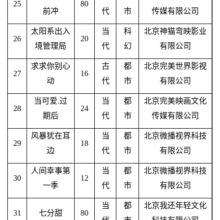
25
80
前冲
代
市
传媒有限公司
太阳系出入
当
科
北京神猫弯映影业
26
20
境管理局
代
幻
有限公司
求求你别心
古
都
北京完美世界影视
27
16
动
代
市
有限公司
当可爱
.过
当
都
北京完美映画文化
28
24
期后
代
市
传媒有限公司
风暴犹在耳
当
都
北京微播视界科技
29
18
边
代
市
有限公司
人间幸事第
当
都
北京微播视界科技
30
12
一季
代
市
有限公司
当
都
北京我还年轻文化
31
七分甜
80