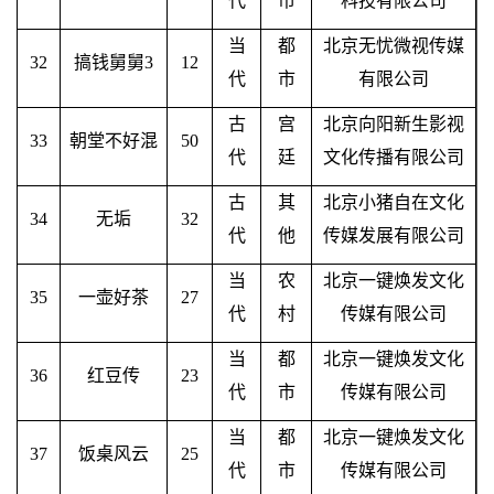
代
市
科技有限公司
当
都
北京无忧微视传媒
32
搞钱舅舅
3
12
代
市
有限公司
古
宫
北京向阳新生影视
33
朝堂不好混
50
代
廷
文化传播有限公司
古
其
北京小猪自在文化
34
无垢
32
代
他
传媒发展有限公司
当
农
北京一键焕发文化
35
一壶好茶
27
代
村
传媒有限公司
当
都
北京一键焕发文化
36
红豆传
23
代
市
传媒有限公司
当
都
北京一键焕发文化
37
饭桌风云
25
代
市
传媒有限公司