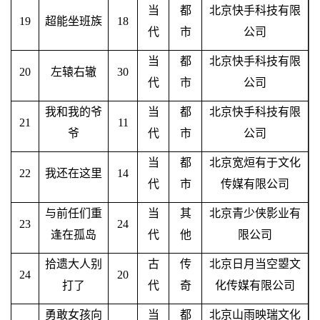
当
都
北京快手科技有限
19
超能坐班族
18
代
市
公司
当
都
北京快手科技有限
20
左辕右辙
30
代
市
公司
我和我的爷
当
都
北京快手科技有限
21
11
爷
代
市
公司
当
都
北京宽烜有于文化
22
我还在这里
14
代
市
传媒有限公司
与前任们重
当
其
北京青少侠影业有
23
24
逢在孤岛
代
他
限公司
拾遗大人别
古
传
北京日月当空曌文
24
20
打了
代
奇
化传媒有限公司
勇敢女孩向
当
都
北京山雨映瑞文化