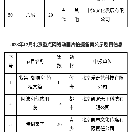
古
其
中溱文化发展有限
50
八尾
20
代
他
公司
2023年12月北京重点网络动画片拍摄备案公示剧目信息
序
集
题
节目名称
申报单位
号
数
材
紫禁
·御喵房 药
传
北京爱奇艺科技有限
1
8
柜案篇
奇
公司
阿波和他的朋
都
北京凯罗天下科技有
2
12
友
市
限公司
青
北京凯声文化传媒有
3
诗词来了
26
少
限责任公司