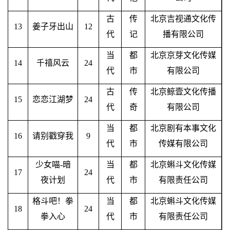
古
传
北京吉视通文化传
13
姜子牙出山
12
代
记
播有限公司
当
都
北京京芽文化传媒
14
千禧风云
24
代
市
有限公司
古
传
北京鲸壹文化传播
15
恋恋江湖梦
24
代
奇
有限公司
当
都
北京剧有本事文化
16
请别戳穿我
9
代
市
传媒有限公司
少女喵
-暗
当
都
北京蝌斗文化传媒
17
24
夜计划
代
市
有限责任公司
格斗吧！拳
当
都
北京蝌斗文化传媒
18
24
拳入心
代
市
有限责任公司