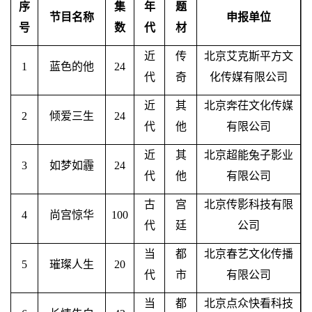
序
集
年
题
节目名称
申报单位
号
数
代
材
近
传
北京艾克斯平方文
1
蓝色的他
24
代
奇
化传媒有限公司
近
其
北京奔茌文化传媒
2
倾爱三生
24
代
他
有限公司
近
其
北京超能兔子影业
3
如梦如霾
24
代
他
有限公司
古
宫
北京传影科技有限
4
尚宫惊华
100
代
廷
公司
当
都
北京春艺文化传播
5
璀璨人生
20
代
市
有限公司
当
都
北京点众快看科技