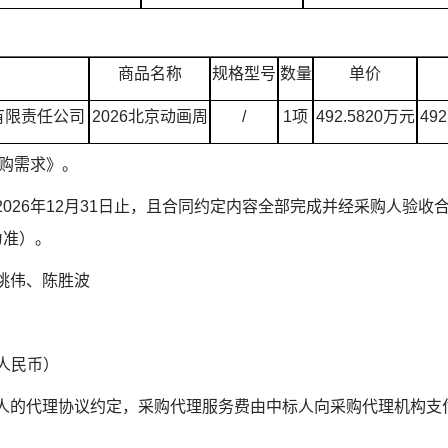
商品名称
规
格型号
数量
单价
有限责任公司
2026北京动画周
/
1项
492.5820万元
49
购需求》。
26年12月31日止，且合同约定内容全部完成并经采购人验收
为准）。
姚伟、陈胜波
人民币）
的代理协议约定，采购代理服务费由中标人向采购代理机构支