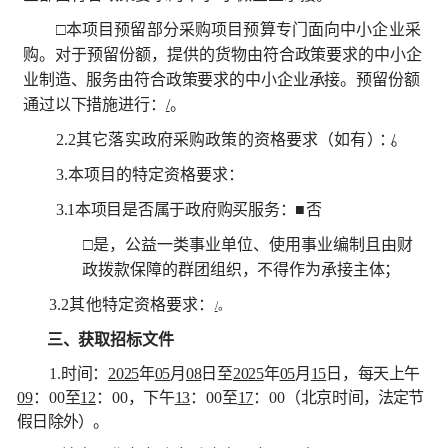
□
本项目预留部分采购项目预算专门面向中小企业采
购
。对于预留份额，提供的货
物由符合政策要求的中小企
业制造、服务由符合政策要求的中小企业承接。预留份额
通
过以下措施进行：
/
。
2.2
其它落实政府采购政策的资格要求（如有
）：
。
3.
本项目的特定资格要求：
3.1
本项目是否属于政府购买服务：
■
否
□
是，公益一类事业单位、使用事业编制且由财
政拨款保障
的群团组织，不得作为承接主体；
3.2
其他特定资格要求：
/
。
三、获取招标文件
1.
时间：
2025
年
05
月
08
日至
2025
年
05
月
15
日
，每天上午
09
：
00
至
12
：
00
，下午
13
：
00
至
17
：
00
（北京时
间，法定节
假日除外）。