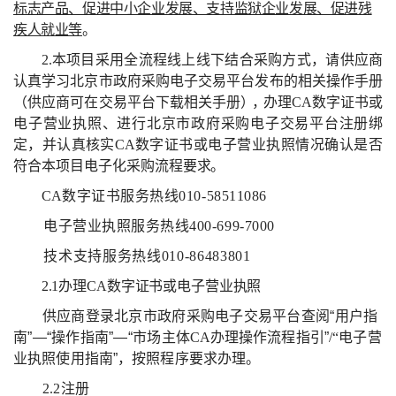
标志产品、促进中小企业发展、支持监狱企业发展、促进残
疾人就业等
。
2.
本项目采用全流程线上线下结合采购方式，请供应商
认真学习北京市政府采购电子交易平台发布的相关操作手册
（供应商可在交易平台下载相关手册
），
办理
CA
数字证书或
电子营业执照、进行北京市政府采购电子交易平台注册绑
定，并认真核实
CA
数字证书
或电子营业执照情况确认是否
符合本项目电子化采购
流程要求。
CA
数字证书服务热线
010-58511086
电子营业执照服务热线
400-699-7000
技术支持服务热线
010-86483801
2.1
办理
CA
数字证书或电子营业执照
供应商登录北京市政府采购电子交易平台查阅
“
用户指
南
”—“
操作指南
”—“
市场
主体
CA
办理操作流程指引
”
/“
电子营
业执照使用指南
”
，按照程序要求办理。
2.2
注册