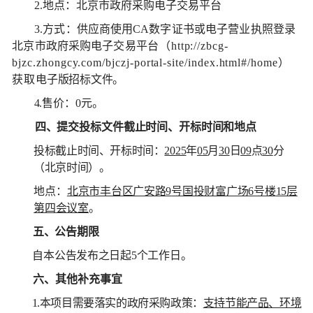
2.
地点：北京市政府采购电子交易平台
3.
方式：供应商使用
CA
数字证书或电子营业执照登录
北京市政府采购电子交易平
台（
http://zbcg-
bjzc.zhongcy.com/bjczj-portal-site/index.html#/hom
e
）
获取
电子版招标文件。
4.
售价：
0
元。
四、提交投标文件截止时间、开标时间和地点
投标截止时间、开标时间：
2025
年
0
5
月
30
日
09
点
30
分
（北京时间）。
地点：
北京市丰台区广安路
9
号国投财富广场
6
号楼
15
层
第
四
会议室
。
五、公告期限
自本公告发布之日起
5
个工作日。
六、其他补充事宜
1.
本项目需要落实的政府采购政
策：
支持节能产品、环境