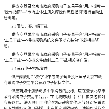
供应商登录北京市政府采购电子交易平台
“
用户指南
”—
“
操作指南
”—“
市场主体注
册入库操作流程指引
”
进行自助注
册绑定。
2.3
驱动、客户端下载
供应商登录北京市政府采购电子交易平台
“
用户指南
”—
“
工具下载
”—“
招标采
购系
统文件驱动安装包
”
下载相关驱
动。
供应商登录北京市政府采购电子交易平台
“
用户指南
”—
“
工具下载
”—“
投标文件编
制工具
”
下载相关客户端。
2.4
获取电子招标文件
供应商使用
CA
数字证书或电子营业执照登录北京市政
府采购电子交
易平台获取电子招标文件。
供应商如计划参与多个采购包的投标，应在
登录北京市
政府采购电子交易平台后，
在【我的项目】栏目依次选择对
应采购包，进入项目工作台招标
/
采购文件环
节分别按
采购
包下载招标文件电子版。未在规定期限内按上
述操作获取文