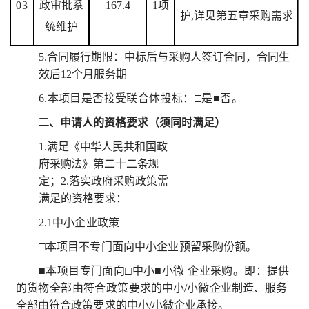
0
3
政审批系
167.4
1
项
护
,
详见第五章采购需求
统维护
5.
合同履行期限：中标后与采购人签订合同，合同生
效后
12
个月服务期
6.
本项目是否接受联合体投标：
□
是
■
否。
二、申请人的资格要求（须同时满足）
1.
满足《中华人民共和国政
府采购法》第二十二条规
定；
2.
落实政府采购政策需
满足的资格要求：
2.1
中小企业政策
□
本项目不专门面向中小企业预留采购份额。
■
本项目专门面向
□
中小
■
小微 企业采购。即：提供
的货物全部由符合政策
要求的中小
/
小微企业制造、服务
全部由符合政策要
求的中小
/
小微企业承接。