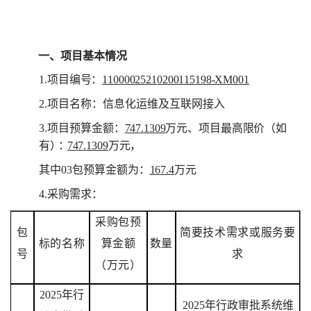
一、项目基本情况
1.
项
目编号：
11000025210200115198-XM001
2.
项目名称：信息化运维及互联网接入
3.
项目预算金额：
747.1309
万元、项目最高限价（如
有
）：
747.1309
万元，
其中
03
包预算金额为：
167.4
万元
4.
采购需求：
采购包
预
包
简要技术需求或服务要
标的名称
算金额
数量
号
求
（万元）
2025
年行
2025
年行政审批系统维