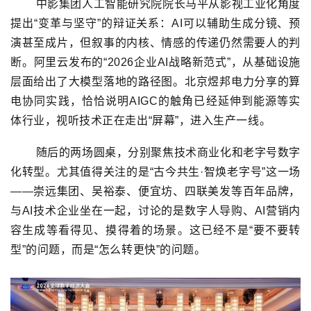
中影集团人工智能研究院院长马平从影视工业化角度
提出“变革与坚守”的辩证关系：AI可以辅助生成分镜、预
演甚至成片，但叙事的内核、情感的传递仍然需要人的判
断。阿里云发布的“2026企业AI战略新范式”，从基础设施
层面给出了大模型落地的路径图。北京煜邦电力分享的算
电协同实践，恰恰说明AIGC的触角已经延伸到能源等实
体行业，视听技术正在走出“屏幕”，进入生产一线。
随后的两场圆桌，分别聚焦技术商业化和老字号数字
化转型。尤其值得关注的是“古今共生·智焕老字号”这一场
——崇远集团、吴裕泰、便宜坊、四联美发等百年品牌，
与AI技术企业坐在一起，讨论的是数字人导购、AI营销内
容生成等看得见、摸得着的场景。这已经不是“要不要转
型”的问题，而是“怎么转更快”的问题。