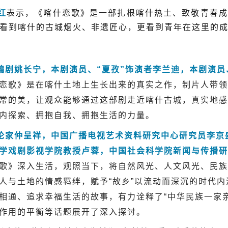
红
表示，《喀什恋歌》是一部扎根喀什热土、致敬青春成
看到喀什的古城烟火、非遗匠心，更看到青年在这里的
长宁，本剧演员、“夏孜”饰演者李兰迪，本剧演员、
恋歌》是在喀什土地上生长出来的真实之作，制片人带领
常的美，让观众能够通过这部剧走近喀什古城，真实地感
内探索、拥抱自我、拥抱生活的力量。
仲呈祥，中国广播电视艺术资料研究中心研究员李京盛
学戏剧影视学院教授卢蓉，中国社会科学院新闻与传播研
歌》深入生活，观照当下，将自然风光、人文风光、民族
人与土地的情感羁绊，赋予“故乡”以流动而深沉的时代
相通、追求幸福生活的故事，有力诠释了“中华民族一家
作用的平衡等话题展开了深入探讨。