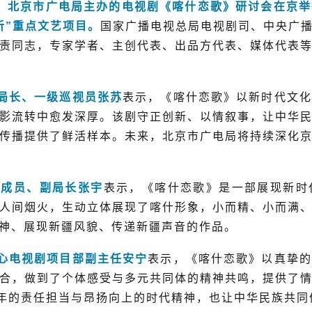
北京市广电局主办的电视剧《喀什恋歌》研讨会在京举
听”重点文艺项目。
国家广播电视总局电视剧司、中央广
责同志，专家学者、主创代表、出品方代表、媒体代表
局长、一级巡视员张苏
表示，《喀什恋歌》以新时代文化
影流转中愈发深厚。该剧守正创新、以情叙事，让中华
传播提供了鲜活样本。未来，北京市广电局将持续深化
成员、副局长张宇
表示，《喀什恋歌》是一部展现新时
人间烟火，生动立体展现了喀什形象，小而精、小而满
神、展现新疆风貌、传递新疆声音的作品。
电视剧项目部副主任安宁
表示，《喀什恋歌》以真挚的
合，做到了个体感受与多元共同体的精神共鸣，提供了
青年的责任担当与昂扬向上的时代精神，也让中华民族共同