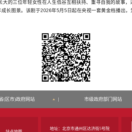
大的三位年轻女性在人生低谷互相扶持、重寻自我的故事，通
成长图景。该剧于2026年5月5日起在央视一套黄金档播出
省(区市)政府网站
|
市级政府部门网站
地址：北京市通州区达济街5号院
站点地图