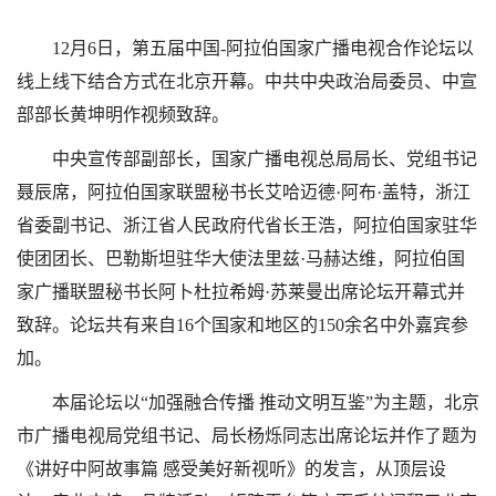
12月6日，第五届中国-阿拉伯国家广播电视合作论坛以
线上线下结合方式在北京开幕。中共中央政治局委员、中宣
部部长黄坤明作视频致辞。
中央宣传部副部长，国家广播电视总局局长、党组书记
聂辰席，阿拉伯国家联盟秘书长艾哈迈德·阿布·盖特，浙江
省委副书记、浙江省人民政府代省长王浩，阿拉伯国家驻华
使团团长、巴勒斯坦驻华大使法里兹·马赫达维，阿拉伯国
家广播联盟秘书长阿卜杜拉希姆·苏莱曼出席论坛开幕式并
致辞。论坛共有来自16个国家和地区的150余名中外嘉宾参
加。
本届论坛以“加强融合传播 推动文明互鉴”为主题，北京
市广播电视局党组书记、局长杨烁同志出席论坛并作了题为
《讲好中阿故事篇 感受美好新视听》的发言，从顶层设