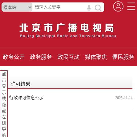
政务公开
政务服务
政民互动
媒体聚焦
便民服务
点
击
许可结果
显
示
行政许可信息公示
2025-11-24
或
隐
藏
左
侧
导
航