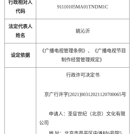
行政相对人
91110105MA01TNDM1C
代码
法定代表人
姚沁沂
姓名
《广播电视管理条例》、《广播电视节目
设定依据
制作经营管理规定》
行政许可决定书
京广行许字[2021]00312021120700065号
申请人：圣宧世纪（北京）文化有限
公司
地 址：北京市昌平区中滩村6号院5