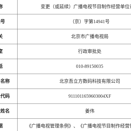
称
变更（或延续）广播电视节目制作经营单位
编号
（京）字第14941号
关
北京市广播电视局
室
行政审批处
话
010-89150035
人名称
北京吾立方数码科技有限公司
人代码
9111011659603004XF
人姓名
姜伟
据
《广播电视管理条例》、《广播电视节目制作经营