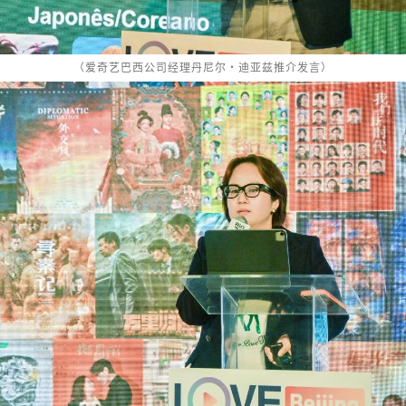
（爱奇艺巴西公司经理丹尼尔・迪亚兹推介发言）