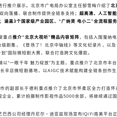
行推介展示。北京市广电局办公室主任郜雪梅介绍了
北
双向落播、联合制作提供全链条支持；
超高清、人工智能
；
涵盖3个国家级产业园区、“广纳贤 电小二”全流程服
斐重点
推介“北京大视听”精品内容矩阵
，包括入围戛纳
象级剧集，《登场了！北京中轴线》等文化纪录片，以
计划”国际微短剧大赛，联合打造跨文化爆款。
“一眼千年 魅力绽放”为主题，重点推介了北京市丰台
长辛店微短剧基地，以AIGC技术赋能构建全链条创作
的副部长于德利重点推介了北京市怀柔区全力打造怀柔
影视企业，累计拍摄制作影视作品5000余部，将继续通过
公司经理丹尼尔・迪亚兹现场宣布IQiYi南美平台