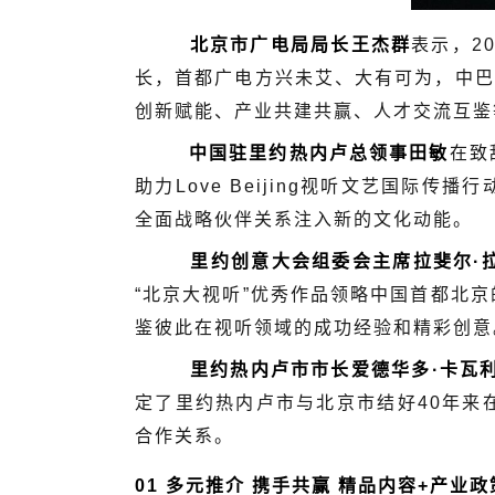
北京市广电局局长王杰群
表
示，2
长，首都广电方兴未艾、大有可为，中巴
创新赋能、产业共建共赢、人才交流互鉴
中国驻里约热内卢总领事田敏
在致
助力Love Beijing视听文艺国
全面战略伙伴关系注入新的文化动能。
里约创意大会组委会主席拉斐尔·
“北京大视听”优秀作品领略中国首都北
鉴彼此在视听领域的成功经验和精彩创意
里约热内卢市市长爱德华多·卡瓦
定了里约热内卢市与北京市结好40年来
合作关系。
01 多元推介 携手共赢 精品内容+产业