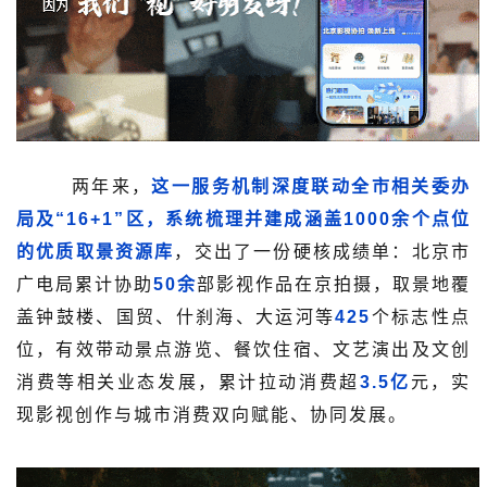
两年来，
这一服务机制深度联动全市相关委办
局及“16+1”区，系统梳理并建成涵盖1000余个点位
的优质取景资源库
，交出了一份硬核成绩单：北京市
广电局累计协助
50余
部影视作品在京拍摄，取景地覆
盖钟鼓楼、国贸、什刹海、大运河等
425
个标志性点
位，有效带动景点游览、餐饮住宿、文艺演出及文创
消费等相关业态发展，累计拉动消费超
3.5亿
元，实
现影视创作与城市消费双向赋能、协同发展。