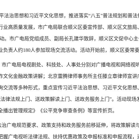
近平法治思想和习近平文化思想，推进落实“八五”普法规划和普
行业高质量发展，市广电局联合顺义区委宣传部、顺义区文旅局
流活动。市广电局党组成员、副局长孔建华致辞，顺义区文促中心
业负责人约180人参加现场交流活动。活动开始前，顺义区委常
，市广电局电视剧处、科技处、人事处分别对广播电视和网络视
作文化金融政策讲解；北京雷腾律师事务所主任滕立章律师宣讲
询交流等多种形式，重点宣传习近平法治思想、习近平文化思想
法律法规上门、送政策解读上门、送政务服务上门”。活动现场发
全播出管理规定》《公平竞争审查条例》等宣传折页。
法治广电规范要求、政策支持和政务服务前移延伸，将政策解读
把握广电视听法律法规、扶持优惠政策及申报标准和申报流程，