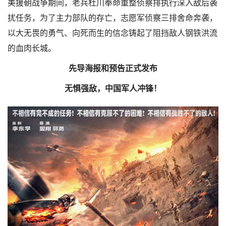
美援朝战争期间，老兵杜川奉命重整侦察排执行深入敌后袭
扰任务，为了主力部队的存亡，志愿军侦察三排舍命奔袭，
以大无畏的勇气、向死而生的信念铸起了阻挡敌人钢铁洪流
的血肉长城。
先导海报和预告正式发布
无惧强敌，中国军人冲锋！