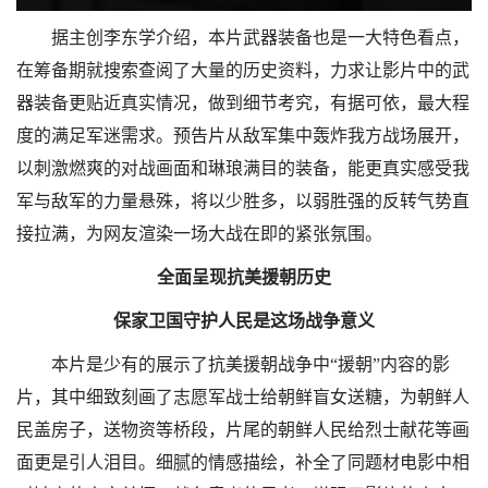
据主创李东学介绍，本片武器装备也是一大特色看点，
在筹备期就搜索查阅了大量的历史资料，力求让影片中的武
器装备更贴近真实情况，做到细节考究，有据可依，最大程
度的满足军迷需求。预告片从敌军集中轰炸我方战场展开，
以刺激燃爽的对战画面和琳琅满目的装备，能更真实感受我
军与敌军的力量悬殊，将以少胜多，以弱胜强的反转气势直
接拉满，为网友渲染一场大战在即的紧张氛围。
全面呈现抗美援朝历史
保家卫国守护人民是这场战争意义
本片是少有的展示了抗美援朝战争中“援朝”内容的影
片，其中细致刻画了志愿军战士给朝鲜盲女送糖，为朝鲜人
民盖房子，送物资等桥段，片尾的朝鲜人民给烈士献花等画
面更是引人泪目。细腻的情感描绘，补全了同题材电影中相