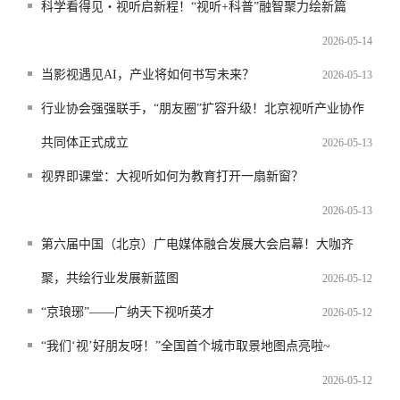
科学看得见・视听启新程！“视听+科普”融智聚力绘新篇
2026-05-14
当影视遇见AI，产业将如何书写未来？
2026-05-13
行业协会强强联手，“朋友圈”扩容升级！北京视听产业协作
共同体正式成立
2026-05-13
视界即课堂：大视听如何为教育打开一扇新窗？
2026-05-13
第六届中国（北京）广电媒体融合发展大会启幕！大咖齐
聚，共绘行业发展新蓝图
2026-05-12
“京琅琊”——广纳天下视听英才
2026-05-12
“我们‘视’好朋友呀！”全国首个城市取景地图点亮啦~
2026-05-12