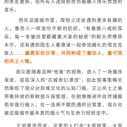
的老友夏辉，但所有人选择把悲伤都融入快乐奔放的
音乐。
而在这座城市里，周恒之还会遇到更多有趣的
人。像哲人一样金句不断的奶奶，“有着猪八戒的耳
朵，每一条皱纹里都藏着大家的秘密”的剃头师傅铁
木尔，还有遇到陌生人要邀请一起参加婚礼的塔吉克
族人……
最真实的日常，共同构成了最动人、最可信
的风土人情。
观众跟随着这种“他者”的视角，进入了一场循序
渐进、层层深入的“古城奇幻漂流”，如此叙事策略天
然降低了观众对异域文化的认知门槛，又让风土之美
带着持续的新鲜感与探索感，在剧情推进中自然铺展
而非强行植入；在一连串不期而遇的日常里，观众也
被这座城市最本真的烟火气与生命力轻轻击中。
正如夏孜所说，这里的人们会“大声地笑，大声