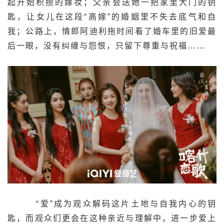
起开始积攒的嫁妆；父亲会送她一把家里大门的钥
匙，让女儿在这段“高嫁”的婚姻里不失去底气和自
我；公路上，情郎阿迪利拖时间看了婚车里的旧爱最
后一眼，没有纠缠与怨恨，只留下尊重与祝福……
“爱”成为观众解码这片土地与自我内心的钥
匙，而观众们更会在这种亲近与理解中，进一步爱上