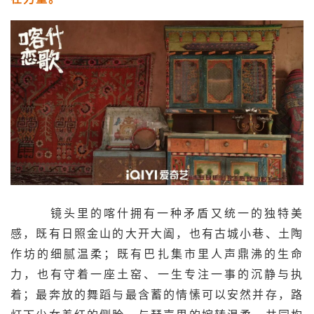
镜头里的喀什拥有一种矛盾又统一的独特美
感，既有日照金山的大开大阖，也有古城小巷、土陶
作坊的细腻温柔；既有巴扎集市里人声鼎沸的生命
力，也有守着一座土窑、一生专注一事的沉静与执
着；最奔放的舞蹈与最含蓄的情愫可以安然并存，路