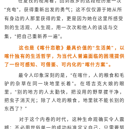
在夏孜的视角看，回到故乡的这段经历是一次
“充电”，获得重新出发的勇气；这不仅仅源于她从所
有身边的人那里获得的爱，更是因为她在这里所感受
到的生活观、人生观，用一次次和他人的谈话与交
集，“把自己重新养一遍”。
这也是《喀什恋歌》最具价值的“生活美”，以
喀什独有的生活哲学，为当代人普遍面临的困境提供
了一份可感知、可借鉴、可内化的“喀什方案”。
最令人印象深刻的是，“在喀什，人的粮食和毛
驴的杂草在同一块地里长着”。在塔吉克大娘的眼
里，“别的地方的人太勤快，把没用的野草拔干净，
把虫子消灭光；除了人吃的粮食，地里就不能长别的
东西了？”
对于这个内卷的时代，这种生命观确实令人震
撼：不必用世俗单一的成功标准定义自己，只需要努