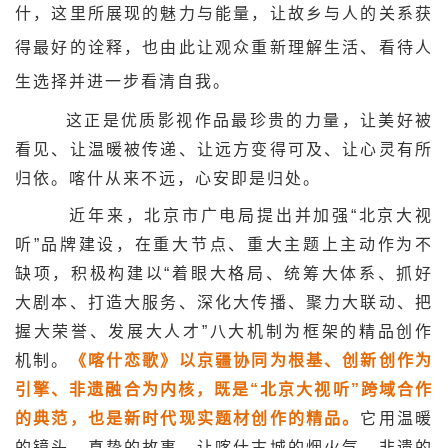
什，这里所展现的魅力与能量，让故乡与人的关系获
得最好的诠释，也由此让观众重新理解生活、看待人
生选择并进一步看清自我。
这正是优质影视作品最珍贵的力量，让美好被
看见、让温暖被传递、让远方变得可及、让心灵有所
归依。喀什从来不远，心安即是归处。
近年来，北京市广电局提出并加强“北京大视
听”品牌建设，在重大节点、重大主题上主动作为不
缺项，积极构建以“着眼大格局、统筹大体系、抓好
大剧本、打造大服务、深化大传播、聚力大联动、把
握大荣誉、发展大人才”八大机制为框架的精品创作
机制。
《喀什恋歌》以京疆协同为根基、创新创作为
引擎、非遗融合为内核，既是“北京大视听”跨域合作
的典范，也是新时代现实题材创作的精品。
它用温暖
的镜头、真挚的故事，让喀什古城的烟火气、非遗的