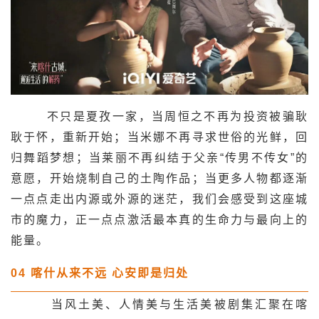
不只是夏孜一家，当周恒之不再为投资被骗耿
耿于怀，重新开始；当米娜不再寻求世俗的光鲜，回
归舞蹈梦想；当莱丽不再纠结于父亲“传男不传女”的
意愿，开始烧制自己的土陶作品；当更多人物都逐渐
一点点走出内源或外源的迷茫，我们会感受到这座城
市的魔力，正一点点激活最本真的生命力与最向上的
能量。
04
喀什从来不远
心安即是归处
当风土美、人情美与生活美被剧集汇聚在喀