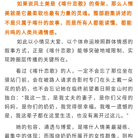
如果说风土美是《喀什恋歌》的骨架，那么人情
美就是它最柔软也最有力量的灵魂。整部剧集讲述的
不是只属于喀什的故事，而是所有人都能读懂、都能
共鸣的人类共通情感。
如此以小情见大爱、以个体命运映照群体情感的
叙事方式，正是《喀什恋歌》能够突破地域限制、实
现跨圈层传播的关键所在。
看过《喀什恋歌》的人，一定不会忘了那位坐在
驿站门前，会在被路人请求合影时专门在头上戴一朵
花的奶奶，也不会忘记她在临终前望着日照金山时的
独白：“我这一生，是我丈夫的妻子，是你们父母的
妈妈，是你们的奶奶，我觉得很幸福。我唯一遗憾的
是，我这辈子都在这里生活，也没有离开过这儿。”
她的包容、通透与博爱，是喀什人情美最凝练、
最集中的体现；而围绕奶奶所展开的女性群像，则构