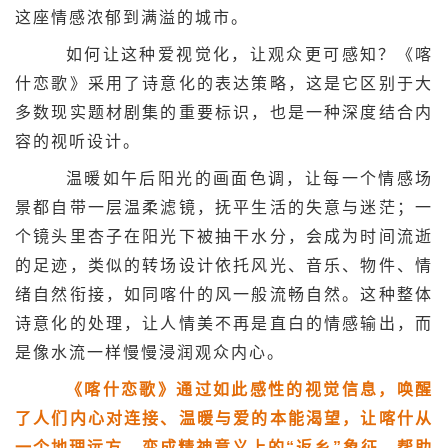
这座情感浓郁到满溢的城市。
如何让这种爱视觉化，让观众更可感知？《喀
什恋歌》采用了诗意化的表达策略，这是它区别于大
多数现实题材剧集的重要标识，也是一种深度结合内
容的视听设计。
温暖如午后阳光的画面色调，让每一个情感场
景都自带一层温柔滤镜，抚平生活的失意与迷茫；一
个镜头里杏子在阳光下被抽干水分，会成为时间流逝
的足迹，类似的转场设计依托风光、音乐、物件、情
绪自然衔接，如同喀什的风一般流畅自然。这种整体
诗意化的处理，让人情美不再是直白的情感输出，而
是像水流一样慢慢浸润观众内心。
《喀什恋歌》通过如此感性的视觉信息，唤醒
了人们内心对连接、温暖与爱的本能渴望，让喀什从
一个地理远方，变成精神意义上的“返乡”象征，帮助