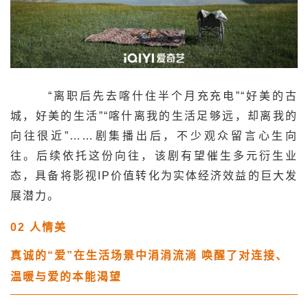
“离职后先去喀什住半个月充充电”“好美的古
城，好美的生活”“喀什离我的生活足够远，却离我的
向往很近”……剧集播出后，不少观众留言心生向
往。后续依托这份向往，该剧有望催生多元衍生业
态，具备将影视IP价值转化为实体经济效益的巨大发
展潜力。
02
人情美
真诚的“爱”在生活场景中涓涓流淌
唤醒了对连接、
温暖与爱的本能渴望