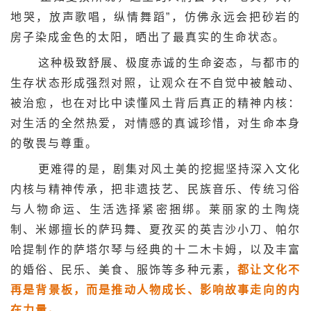
地哭，放声歌唱，纵情舞蹈”，仿佛永远会把砂岩的
房子染成金色的太阳，晒出了最真实的生命状态。
这种极致舒展、极度赤诚的生命姿态，与都市的
生存状态形成强烈对照，让观众在不自觉中被触动、
被治愈，也在对比中读懂风土背后真正的精神内核：
对生活的全然热爱，对情感的真诚珍惜，对生命本身
的敬畏与尊重。
更难得的是，剧集对风土美的挖掘坚持深入文化
内核与精神传承，把非遗技艺、民族音乐、传统习俗
与人物命运、生活选择紧密捆绑。莱丽家的土陶烧
制、米娜擅长的萨玛舞、夏孜买的英吉沙小刀、帕尔
哈提制作的萨塔尔琴与经典的十二木卡姆，以及丰富
的婚俗、民乐、美食、服饰等多种元素，
都让文化不
再是背景板，而是推动人物成长、影响故事走向的内
在力量。