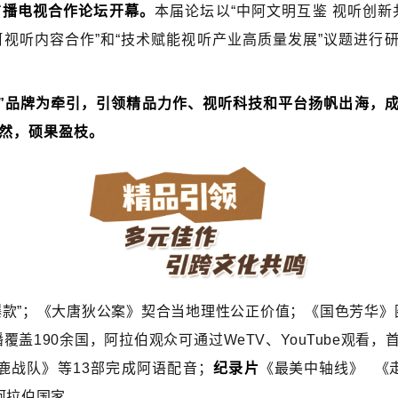
广播电视合作论坛开幕。
本届论坛以“中阿文明互鉴 视听创
阿视听内容合作”和“技术赋能视听产业高质量发展”议题进行
听”品牌为牵引，引领精品力作、视听科技和平台扬帆出海，
斐然，硕果盈枝。
爆款”；《大唐狄公案》契合当地理性公正价值；《国色芳华》
覆盖190余国，阿拉伯观众可通过WeTV、YouTube观看
鹿战队》等13部完成阿语配音；
纪录片
《最美中轴线》
《
阿拉伯国家。