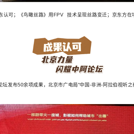
东认可；《鸟瞰丝路》用
FPV
技术呈现丝路变迁；京东方在埃
布50余项成果，北京市广电局“中国-非洲-阿拉伯视听之夜”