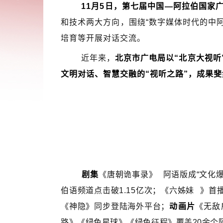
11月5日，第七届中国—阿拉伯国家
和技术两大方向，围绕“数字媒体时代的中
培育等开展对话交流。
近年来，
北京市广电局以“北京大视
文明对话、智慧交融的“视听之路”，成果
剧集
《唐朝诡事录》
阿语版成“文化
伯语频道点击破1.15亿次；《
六姊妹
》首播
《神隐》同步登陆海外平台；
动画片
《无敌
路》《绿色星球》《绿色征程》覆盖20余个