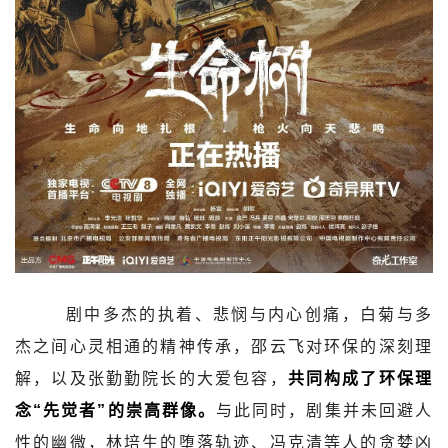
剧中多杰的执着、悲悯与内心创痛，白菊与多
杰之间心灵相通的精神传承，邵云飞对环保的深刻理
解，以及张勤勤院长的大爱包容，
共同构成了环保理
念“先觉者”的崇高群像。
与此同时，剧集并未回避人
性的幽微，林培生的堕落轨迹、冯克清等人的贪婪凶